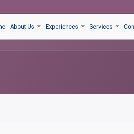
me
About Us
Experiences
Services
Con