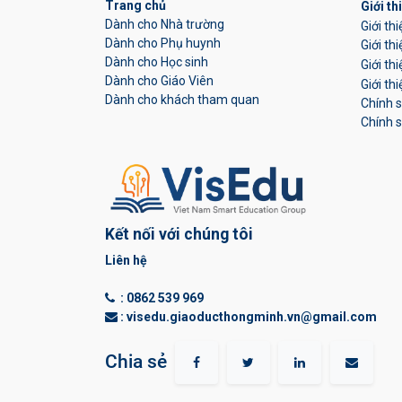
Trang chủ
Giới th
Dành cho Nhà trường
Giới th
Dành cho Phụ huynh
Giới th
Dành cho Học sinh
Giới th
Dành cho Giáo Viên
Giới th
Dành cho khách tham quan
Chính 
Chính s
Kết nối với chúng tôi
Liên hệ
:
0862 539 969
: visedu.giaoducthongminh.vn@gmail.com
Chia sẻ