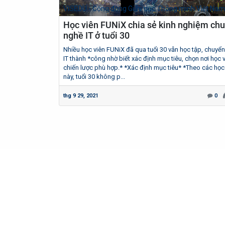
VISEDU - Cộng đồng Giáo dục Thông minh Việt Nam
Học viên FUNiX chia sẻ kinh nghiệm ch
nghề IT ở tuổi 30
Nhiều học viên FUNiX đã qua tuổi 30 vẫn học tập, chuyể
IT thành *công nhờ biết xác định mục tiêu, chọn nơi học 
chiến lược phù hợp.* *Xác định mục tiêu* *Theo các học
này, tuổi 30 không p...
thg 9 29, 2021
0