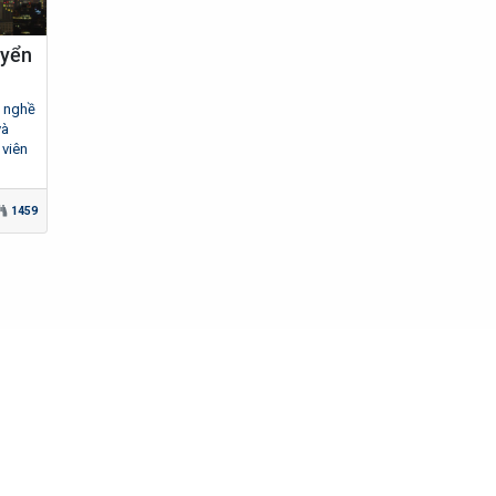
uyển
n nghề
và
 viên
1459